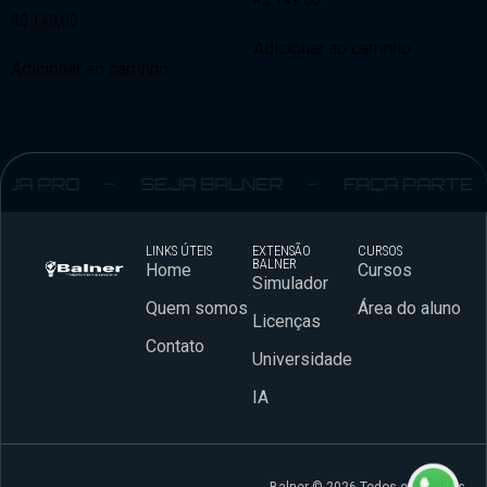
R$
149,00
R$
149,00
Adicionar ao carrinho
Adicionar ao carrinho
JA PRO
SEJA BALNER
FAÇA PARTE
LINKS ÚTEIS
EXTENSÃO
CURSOS
BALNER
Home
Cursos
Simulador
Quem somos
Área do aluno
Licenças
Contato
Universidade
IA