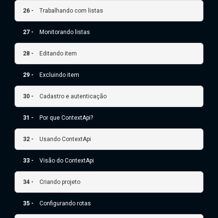
26 -
Trabalhando com listas
27 -
Monitorando listas
28 -
Editando item
29 -
Excluindo item
30 -
Cadastro e autenticação
31 -
Por que ContextApi?
32 -
Usando ContextApi
33 -
Visão do ContextApi
34 -
Criando projeto
35 -
Configurando rotas