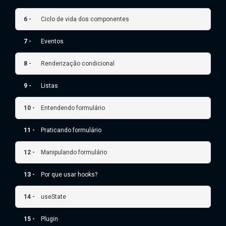
6 -
Ciclo de vida dos componentes
7 -
Eventos
8 -
Renderização condicional
9 -
Listas
10 -
Entendendo formulário
11 -
Praticando formulário
12 -
Manipulando formulário
13 -
Por que usar hooks?
14 -
useState
15 -
Plugin