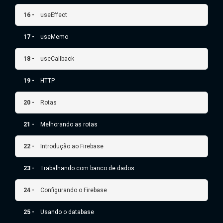
16 -
useEffect
17 -
useMemo
18 -
useCallback
19 -
HTTP
20 -
Rotas
21 -
Melhorando as rotas
22 -
Introdução ao Firebase
23 -
Trabalhando com banco de dados
24 -
Configurando o Firebase
25 -
Usando o database