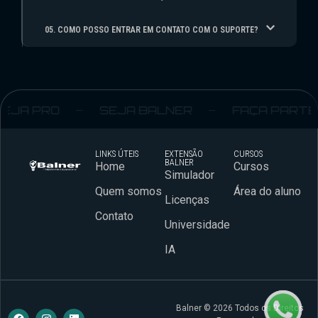
05. COMO POSSO ENTRAR EM CONTATO COM O SUPORTE?
JA PRO
SEJA BALNER
FAÇA PARTE
LINKS ÚTEIS
EXTENSÃO
CURSOS
BALNER
Home
Cursos
Simulador
Quem somos
Área do aluno
Licenças
Contato
Universidade
IA
Balner © 2026 Todos os Direitos