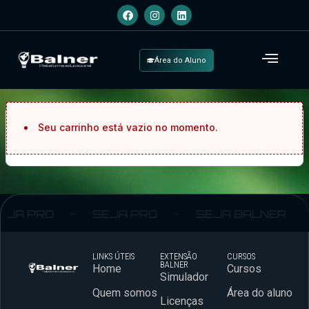
Área do Aluno
Seu carrinho está vazio no momento.
EJA PRO
SEJA PRO
SEJA BALNER
LINKS ÚTEIS
EXTENSÃO
CURSOS
BALNER
Home
Cursos
Simulador
Quem somos
Área do aluno
Licenças