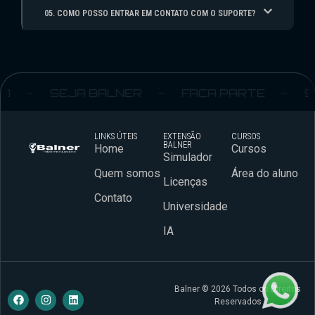
05. COMO POSSO ENTRAR EM CONTATO COM O SUPORTE?
SEJA BALNER
FAÇA PARTE
SEJA
LINKS ÚTEIS
EXTENSÃO
CURSOS
BALNER
Home
Cursos
Simulador
Quem somos
Área do aluno
Licenças
Contato
Universidade
IA
Balner © 2026 Todos os Direitos
Reservados