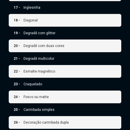
17 -
Inglesinha
18 -
Diagonal
19 -
Degradê com glitter
20 -
Degradê com duas cores
21 -
Degradê multicolor
22 -
Esmalte magnético
23 -
Craquelado
24 -
Fosco ou matte
25 -
Carimbada simples
26 -
Decoração carimbada dupla