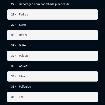
27 -
Decoração com carimbada preenchida
28 -
Pedras
29 -
Spike
30 -
Caviar
31 -
Glitter
32 -
Pelúcia
33 -
Açúcar
34 -
Fitas
35 -
Películas
36 -
Foil