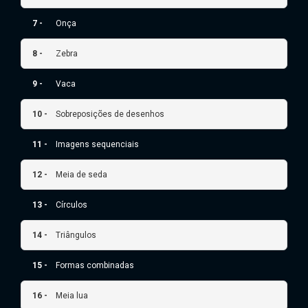
7 -
Onça
8 -
Zebra
9 -
Vaca
10 -
Sobreposições de desenhos
11 -
Imagens sequenciais
12 -
Meia de seda
13 -
Círculos
14 -
Triângulos
15 -
Formas combinadas
16 -
Meia lua