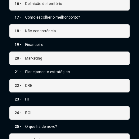
16 -
Definição de território
17 -
Como escolher o melhor ponto?
18 -
Não-concorrência
19 -
Financeiro
20 -
Marketing
21 -
Planejamento estratégico
22 -
DRE
23 -
PIF
24 -
ROI
25 -
O que há de novo?