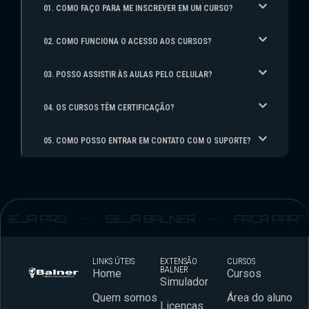
01. COMO FAÇO PARA ME INSCREVER EM UM CURSO?
02. COMO FUNCIONA O ACESSO AOS CURSOS?
03. POSSO ASSISTIR ÀS AULAS PELO CELULAR?
04. OS CURSOS TÊM CERTIFICAÇÃO?
05. COMO POSSO ENTRAR EM CONTATO COM O SUPORTE?
SEJA PRO
SEJA BALNER
FAÇA PARTE
LINKS ÚTEIS
EXTENSÃO
CURSOS
BALNER
Home
Cursos
Simulador
Quem somos
Área do aluno
Licenças