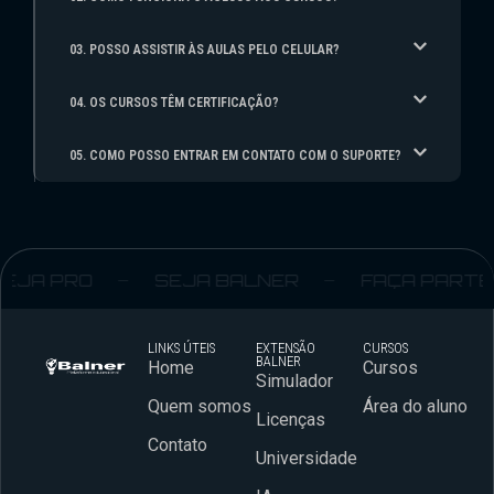
03. POSSO ASSISTIR ÀS AULAS PELO CELULAR?
04. OS CURSOS TÊM CERTIFICAÇÃO?
05. COMO POSSO ENTRAR EM CONTATO COM O SUPORTE?
JA PRO
SEJA BALNER
FAÇA PARTE
LINKS ÚTEIS
EXTENSÃO
CURSOS
BALNER
Home
Cursos
Simulador
Quem somos
Área do aluno
Licenças
Contato
Universidade