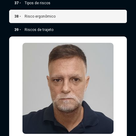
37 -
Tipos de riscos
38 -
Risco ergonômico
39 -
Riscos de trajeto