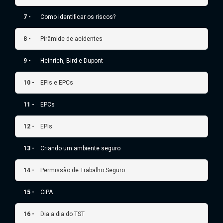
7 -
Como identificar os riscos?
8 -
Pirâmide de acidentes
9 -
Heinrich, Bird e Dupont
10 -
EPIs e EPCs
11 -
EPCs
12 -
EPIs
13 -
Criando um ambiente seguro
14 -
Permissão de Trabalho Seguro
15 -
CIPA
16 -
Dia a dia do TST