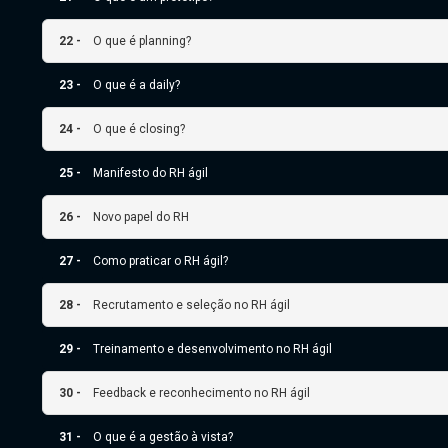
22 -
O que é planning?
23 -
O que é a daily?
24 -
O que é closing?
25 -
Manifesto do RH ágil
26 -
Novo papel do RH
27 -
Como praticar o RH ágil?
28 -
Recrutamento e seleção no RH ágil
29 -
Treinamento e desenvolvimento no RH ágil
30 -
Feedback e reconhecimento no RH ágil
31 -
O que é a gestão à vista?