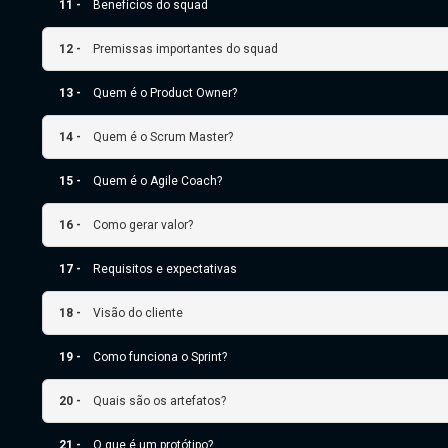
11 -
Benefícios do squad
12 -
Premissas importantes do squad
13 -
Quem é o Product Owner?
14 -
Quem é o Scrum Master?
15 -
Quem é o Agile Coach?
16 -
Como gerar valor?
17 -
Requisitos e expectativas
18 -
Visão do cliente
19 -
Como funciona o Sprint?
20 -
Quais são os artefatos?
21 -
O que é um protótipo?