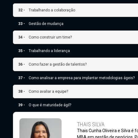
32 -
Trabalhando a colaboração
33 -
Gestão de mudança
34 -
Como construir um time?
35 -
Trabalhando a liderança
36 -
Como fazer a gestão de talentos?
37 -
Como analisar a empresa para implantar metodologias ágeis?
38 -
Como avaliar a equipe?
39 -
O que é maturidade ágil?
THAIS SILVA
Thais Cunha Oliveira e Silva é
MBA em gestão de negócios. Po