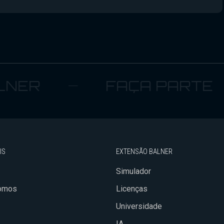
R
FAÇA PARTE
IS
EXTENSÃO BALNER
Simulador
omos
Licenças
Universidade
IA