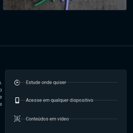
Estude onde quiser
.
o
e
Acesse em qualquer dispositivo
e
Conteúdos em vídeo