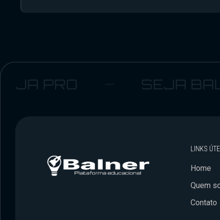
 PRO
SEJA BALNE
LINKS ÚTE
Home
Quem s
Contato