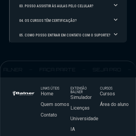
03. POSSO ASSISTIR ÀS AULAS PELO CELULAR?
04. OS CURSOS TÊM CERTIFICAÇÃO?
05. COMO POSSO ENTRAR EM CONTATO COM O SUPORTE?
ALNER
FAÇA PARTE
SEJA PRO
LINKS ÚTEIS
EXTENSÃO
CURSOS
BALNER
Home
Cursos
Simulador
Quem somos
Área do aluno
Licenças
Contato
Universidade
IA