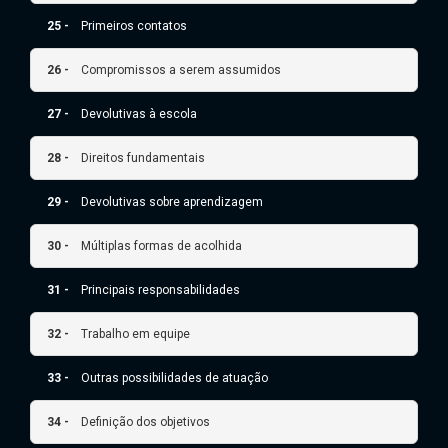
25 -
Primeiros contatos
26 -
Compromissos a serem assumidos
27 -
Devolutivas à escola
28 -
Direitos fundamentais
29 -
Devolutivas sobre aprendizagem
30 -
Múltiplas formas de acolhida
31 -
Principais responsabilidades
32 -
Trabalho em equipe
33 -
Outras possibilidades de atuação
34 -
Definição dos objetivos