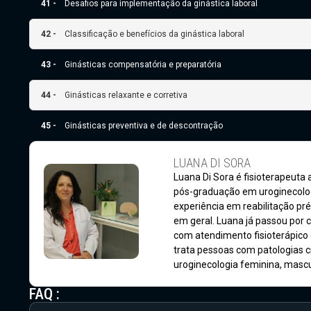
41 -
Desafios para implementação da ginástica laboral
42 -
Classificação e benefícios da ginástica laboral
43 -
Ginásticas compensatória e preparatória
44 -
Ginásticas relaxante e corretiva
45 -
Ginásticas preventiva e de descontração
LUANA DI SORA
Luana Di Sora é fisioterapeuta 
pós-graduação em uroginecolo
experiência em reabilitação pré
em geral. Luana já passou por c
com atendimento fisioterápico e
trata pessoas com patologias c
uroginecologia feminina, mascu
FAQ :