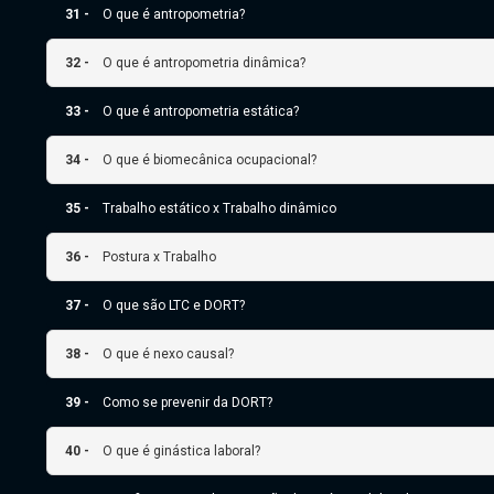
31 -
O que é antropometria?
32 -
O que é antropometria dinâmica?
33 -
O que é antropometria estática?
34 -
O que é biomecânica ocupacional?
35 -
Trabalho estático x Trabalho dinâmico
36 -
Postura x Trabalho
37 -
O que são LTC e DORT?
38 -
O que é nexo causal?
39 -
Como se prevenir da DORT?
40 -
O que é ginástica laboral?