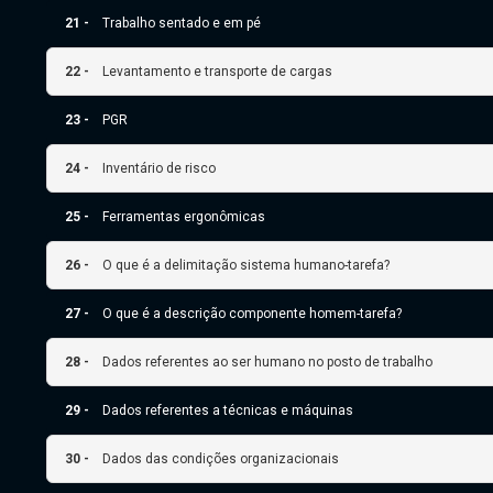
21 -
Trabalho sentado e em pé
22 -
Levantamento e transporte de cargas
23 -
PGR
24 -
Inventário de risco
25 -
Ferramentas ergonômicas
26 -
O que é a delimitação sistema humano-tarefa?
27 -
O que é a descrição componente homem-tarefa?
28 -
Dados referentes ao ser humano no posto de trabalho
29 -
Dados referentes a técnicas e máquinas
30 -
Dados das condições organizacionais