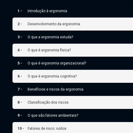
1 -
Introdução à ergonomia
2 -
Desenvolvimento da ergonomia
3 -
O que a ergonomia estuda?
4 -
O que é ergonomia física?
5 -
O que é ergonomia organizacional?
6 -
O que é ergonomia cognitiva?
7 -
Benefícios e riscos da ergonomia
8 -
Classificação dos riscos
9 -
O que são fatores ambientais?
10 -
Fatores de risco: ruídos