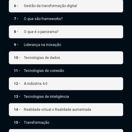
6 -
Gestão da transformação digital
7 -
O que são frameworks?
8 -
O que é o panorama?
9 -
Liderança na inovação
10 -
Tecnologias de dados
11 -
Tecnologias de conexão
12 -
A indústria 4.0
13 -
Tecnologias de inteligência
14 -
Realidade virtual x Realidade aumentada
15 -
Transformação