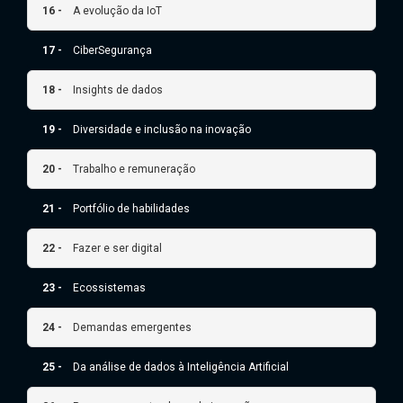
16 -
A evolução da IoT
17 -
CiberSegurança
18 -
Insights de dados
19 -
Diversidade e inclusão na inovação
20 -
Trabalho e remuneração
21 -
Portfólio de habilidades
22 -
Fazer e ser digital
23 -
Ecossistemas
24 -
Demandas emergentes
25 -
Da análise de dados à Inteligência Artificial