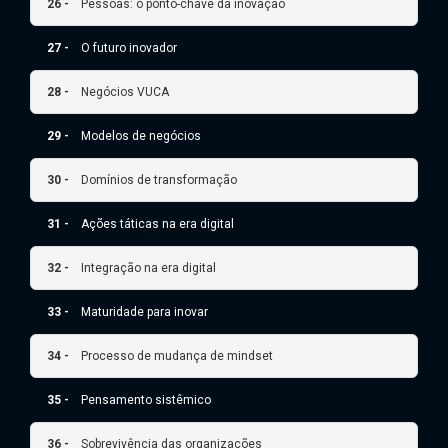
26 -
Pessoas: o ponto-chave da inovação
27 -
O futuro inovador
28 -
Negócios VUCA
29 -
Modelos de negócios
30 -
Domínios de transformação
31 -
Ações táticas na era digital
32 -
Integração na era digital
33 -
Maturidade para inovar
34 -
Processo de mudança de mindset
35 -
Pensamento sistêmico
36 -
Sobrevivência das organizações