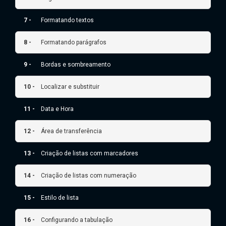
7 -
Formatando textos
8 -
Formatando parágrafos
9 -
Bordas e sombreamento
10 -
Localizar e substituir
11 -
Data e Hora
12 -
Área de transferência
13 -
Criação de listas com marcadores
14 -
Criação de listas com numeração
15 -
Estilo de lista
16 -
Configurando a tabulação