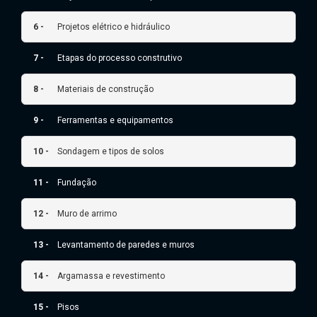
6 -
Projetos elétrico e hidráulico
7 -
Etapas do processo construtivo
8 -
Materiais de construção
9 -
Ferramentas e equipamentos
10 -
Sondagem e tipos de solos
11 -
Fundação
12 -
Muro de arrimo
13 -
Levantamento de paredes e muros
14 -
Argamassa e revestimento
15 -
Pisos