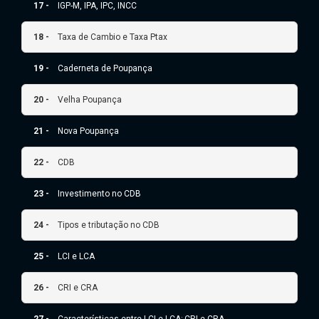
17 -
IGP-M, IPA, IPC, INCC
18 -
Taxa de Cambio e Taxa Ptax
19 -
Caderneta de Poupança
20 -
Velha Poupança
21 -
Nova Poupança
22 -
CDB
23 -
Investimento no CDB
24 -
Tipos e tributação no CDB
25 -
LCI e LCA
26 -
CRI e CRA
27 -
Características entre LCI e LCA; CRI e CRA