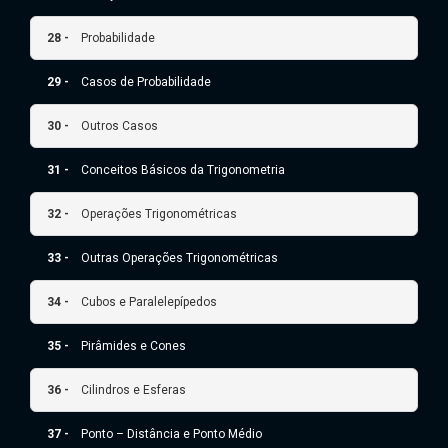
28 -
Probabilidade
29 -
Casos de Probabilidade
30 -
Outros Casos
31 -
Conceitos Básicos da Trigonometria
32 -
Operações Trigonométricas
33 -
Outras Operações Trigonométricas
34 -
Cubos e Paralelepípedos
35 -
Pirâmides e Cones
36 -
Cilindros e Esferas
37 -
Ponto – Distância e Ponto Médio