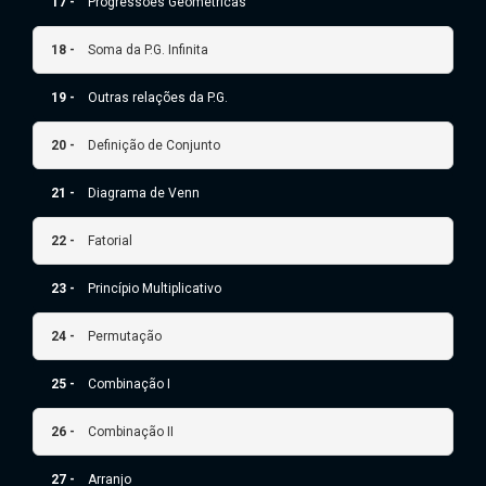
17 -
Progressões Geométricas
18 -
Soma da P.G. Infinita
19 -
Outras relações da P.G.
20 -
Definição de Conjunto
21 -
Diagrama de Venn
22 -
Fatorial
23 -
Princípio Multiplicativo
24 -
Permutação
25 -
Combinação I
26 -
Combinação II
27 -
Arranjo