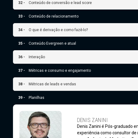
32 -
Conteúdo de conversão e lead score
33 -
Conteúdo de relacionamento
34 -
O que é derivação e como fazê-lo?
35 -
Conteúdo Evergreen e atual
36 -
Interação
37 -
Métricas e consumo e engajamento
38 -
Métricas de leads e vendas
39 -
Planilhas
DENIS ZANINI
Denis Zanini é Pós-graduado em
experiência como consultor de 