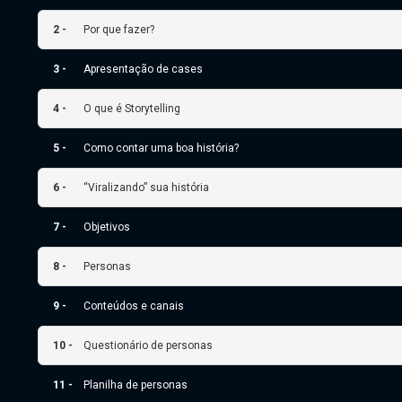
2 -
Por que fazer?
3 -
Apresentação de cases
4 -
O que é Storytelling
5 -
Como contar uma boa história?
6 -
“Viralizando” sua história
7 -
Objetivos
8 -
Personas
9 -
Conteúdos e canais
10 -
Questionário de personas
11 -
Planilha de personas