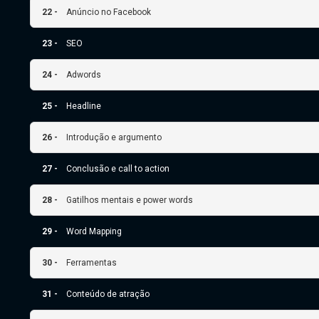
22 -
Anúncio no Facebook
23 -
SEO
24 -
Adwords
25 -
Headline
26 -
Introdução e argumento
27 -
Conclusão e call to action
28 -
Gatilhos mentais e power words
29 -
Word Mapping
30 -
Ferramentas
31 -
Conteúdo de atração