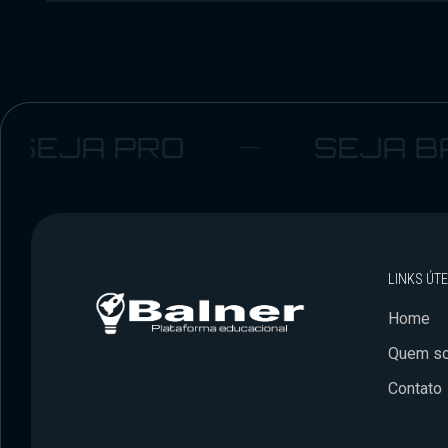
JA PRO
SEJA BALN
LINKS ÚTE
Home
Quem s
Contato