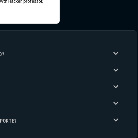
wth Hacker, professor,
.
O?
UPORTE?