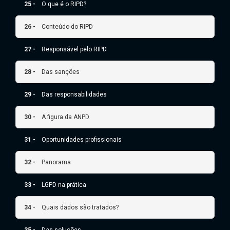
25 -
O que é o RIPD?
26 -
Conteúdo do RIPD
27 -
Responsável pelo RIPD
28 -
Das sanções
29 -
Das responsabilidades
30 -
A figura da ANPD
31 -
Oportunidades profissionais
32 -
Panorama
33 -
LGPD na prática
34 -
Quais dados são tratados?
35 -
Das soluções