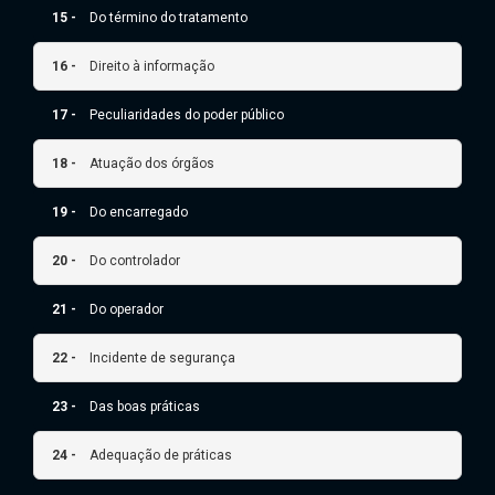
15 -
Do término do tratamento
16 -
Direito à informação
17 -
Peculiaridades do poder público
18 -
Atuação dos órgãos
19 -
Do encarregado
20 -
Do controlador
21 -
Do operador
22 -
Incidente de segurança
23 -
Das boas práticas
24 -
Adequação de práticas