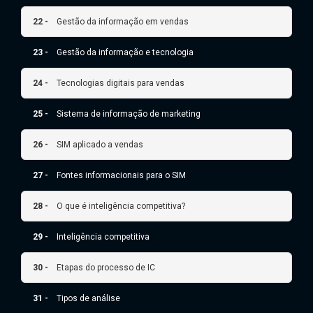
22 -
Gestão da informação em vendas
23 -
Gestão da informação e tecnologia
24 -
Tecnologias digitais para vendas
25 -
Sistema de informação de marketing
26 -
SIM aplicado a vendas
27 -
Fontes informacionais para o SIM
28 -
O que é inteligência competitiva?
29 -
Inteligência competitiva
30 -
Etapas do processo de IC
31 -
Tipos de análise