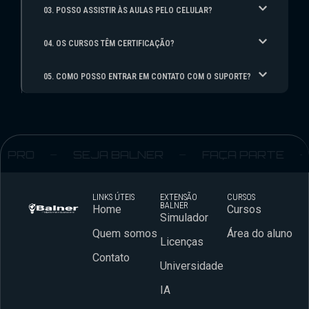
03. POSSO ASSISTIR ÀS AULAS PELO CELULAR?
04. OS CURSOS TÊM CERTIFICAÇÃO?
05. COMO POSSO ENTRAR EM CONTATO COM O SUPORTE?
PRO
SEJA BALNER
FAÇA PARTE
LINKS ÚTEIS
EXTENSÃO
CURSOS
BALNER
Home
Cursos
Simulador
Quem somos
Área do aluno
Licenças
Contato
Universidade
IA