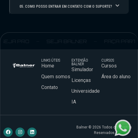
05. COMO POSSO ENTRAR EM CONTATO COM O SUPORTE?
EJA PRO
SEJA BALNER
FAÇA PARTE
LINKS ÚTEIS
EXTENSÃO
CURSOS
BALNER
Home
Cursos
Simulador
Quem somos
Área do aluno
Licenças
Contato
Universidade
IA
Balner © 2026 Todos os Direitos
Reservados