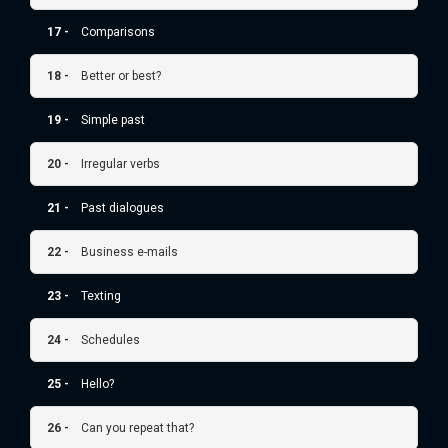
17 -
Comparisons
18 -
Better or best?
19 -
Simple past
20 -
Irregular verbs
21 -
Past dialogues
22 -
Business e-mails
23 -
Texting
24 -
Schedules
25 -
Hello?
26 -
Can you repeat that?