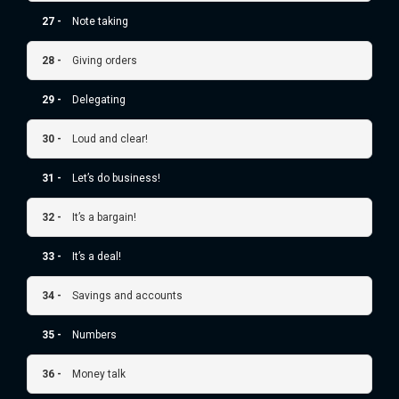
27 -
Note taking
28 -
Giving orders
29 -
Delegating
30 -
Loud and clear!
31 -
Let’s do business!
32 -
It’s a bargain!
33 -
It’s a deal!
34 -
Savings and accounts
35 -
Numbers
36 -
Money talk