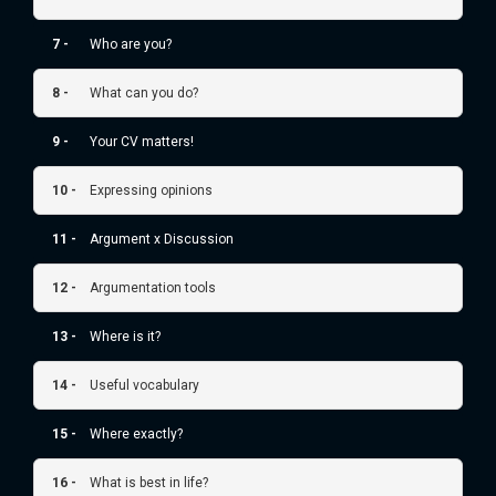
7 -
Who are you?
8 -
What can you do?
9 -
Your CV matters!
10 -
Expressing opinions
11 -
Argument x Discussion
12 -
Argumentation tools
13 -
Where is it?
14 -
Useful vocabulary
15 -
Where exactly?
16 -
What is best in life?