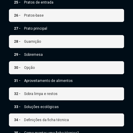
25 -
Pratos de entrada
26 -
Pratos-base
27 -
Prato principal
28 -
Guarnição
29 -
Sobremesa
30 -
Opção
31 -
Aproveitamento de alimentos
32 -
Sobra limpa e restos
33 -
Soluções ecológicas
34 -
Definições da ficha técnica
35 -
Como montar uma ficha técnica?