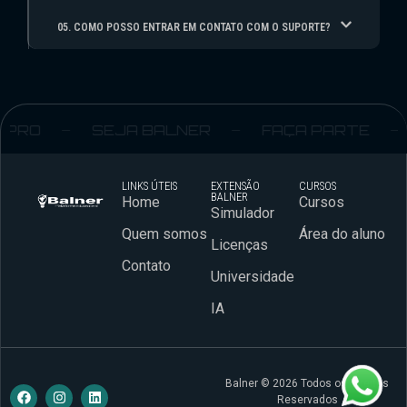
05. COMO POSSO ENTRAR EM CONTATO COM O SUPORTE?
PRO
SEJA BALNER
FAÇA PARTE
LINKS ÚTEIS
EXTENSÃO
CURSOS
BALNER
Home
Cursos
Simulador
Quem somos
Área do aluno
Licenças
Contato
Universidade
IA
Balner © 2026 Todos os Direitos
Reservados