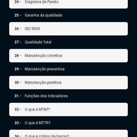
24 -
Diagrama de Pareto
25 -
Garantia da qualidade
26 -
ISO 9000
27 -
Qualidade Total
28 -
Manutenção corretiva
29 -
Manutenção preventiva
30 -
Manutenção preditiva
31 -
Funções dos indicadores
32 -
O que é MTBF?
33 -
O que é MTTR?
34 -
O que é código de barras?