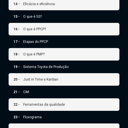
14 -
Eficácia e eficiência
15 -
O que é 5S?
16 -
O que é PPCP?
17 -
Etapas do PPCP
18 -
O que é PMP?
19 -
Sistema Toyota de Produção
20 -
Just in Time e Kanban
21 -
CIM
22 -
Ferramentas da qualidade
23 -
Fluxograma