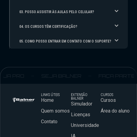
03. POSSO ASSISTIR ÀS AULAS PELO CELULAR?
04. OS CURSOS TÊM CERTIFICAÇÃO?
05. COMO POSSO ENTRAR EM CONTATO COM O SUPORTE?
JA PRO
SEJA BALNER
FAÇA PARTE
LINKS ÚTEIS
EXTENSÃO
CURSOS
BALNER
Home
Cursos
Simulador
Quem somos
Área do aluno
Licenças
Contato
Universidade
IA