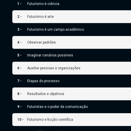
1 -
Futurismo é ciência
2 -
Futurismo é arte
3 -
Futurismo é um campo acadêmico
4 -
Observar padrões
5 -
Imaginar cenários possíveis
6 -
Auxiliar pessoas e organizações
7 -
Etapas do processo
8 -
Resultados e objetivos
9 -
Futuristas e o poder da comunicação
10 -
Futurismo e ficção científica