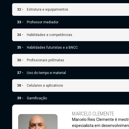
32 -
Estrutura e equipamentos
33 -
Professor mediador
34 -
Habilidades e competências
35 -
Habilidades futuristas e a BNCC
36 -
Profissionais polímatas
37 -
Uso do tempo e material
38 -
Celulares e aplicativos
39 -
Gamificação
MARCELO CLEMENTE
Marcelo Reis Clemente é mest
especialista em desenvolvimen