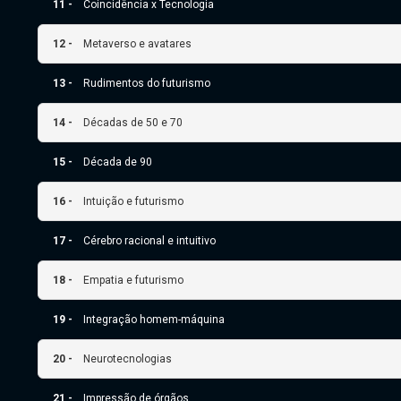
11 -
Coincidência x Tecnologia
12 -
Metaverso e avatares
13 -
Rudimentos do futurismo
14 -
Décadas de 50 e 70
15 -
Década de 90
16 -
Intuição e futurismo
17 -
Cérebro racional e intuitivo
18 -
Empatia e futurismo
19 -
Integração homem-máquina
20 -
Neurotecnologias
21 -
Impressão de órgãos