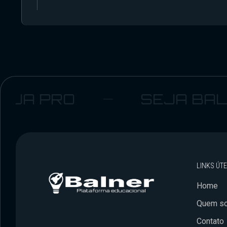
 PRO
SEJA BALNE
LINKS ÚTE
Home
Quem s
Contato