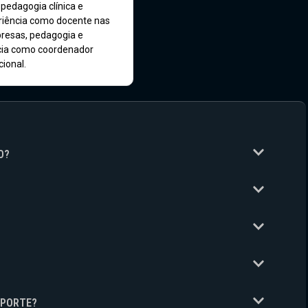
pedagogia clínica e
eriência como docente nas
resas, pedagogia e
cia como coordenador
ional.
O?
UPORTE?