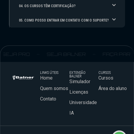
04. OS CURSOS TÊM CERTIFICAÇÃO?
05. COMO POSSO ENTRAR EM CONTATO COM O SUPORTE?
SEJA PRO
SEJA BALNER
FAÇA PARTE
LINKS ÚTEIS
EXTENSÃO
CURSOS
BALNER
Home
Cursos
Simulador
Quem somos
Área do aluno
Licenças
Contato
Universidade
IA