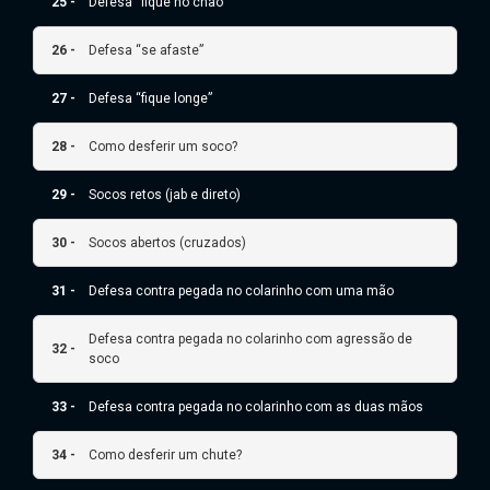
25 -
Defesa “fique no chão”
26 -
Defesa “se afaste”
27 -
Defesa “fique longe”
28 -
Como desferir um soco?
29 -
Socos retos (jab e direto)
30 -
Socos abertos (cruzados)
31 -
Defesa contra pegada no colarinho com uma mão
Defesa contra pegada no colarinho com agressão de
32 -
soco
33 -
Defesa contra pegada no colarinho com as duas mãos
34 -
Como desferir um chute?