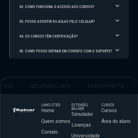
02. COMO FUNCIONA O ACESSO AOS CURSOS?
03. POSSO ASSISTIR ÀS AULAS PELO CELULAR?
04. OS CURSOS TÊM CERTIFICAÇÃO?
05. COMO POSSO ENTRAR EM CONTATO COM O SUPORTE?
RO
SEJA BALNER
FAÇA PARTE
LINKS ÚTEIS
EXTENSÃO
CURSOS
BALNER
Home
Cursos
Simulador
Quem somos
Área do aluno
Licenças
Contato
Universidade