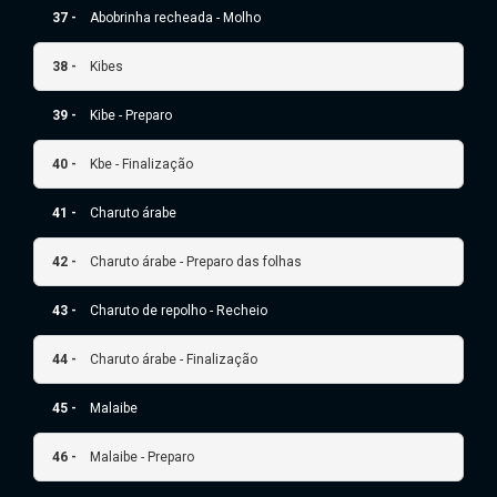
37 -
Abobrinha recheada - Molho
38 -
Kibes
39 -
Kibe - Preparo
40 -
Kbe - Finalização
41 -
Charuto árabe
42 -
Charuto árabe - Preparo das folhas
43 -
Charuto de repolho - Recheio
44 -
Charuto árabe - Finalização
45 -
Malaibe
46 -
Malaibe - Preparo