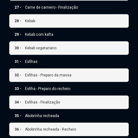
27 -
Carne de carneiro - Finalização
28 -
Kebab
29 -
Kebab com kafta
30 -
Kebab vegetariano
31 -
Esfihas
32 -
Esfihas - Preparo da massa
33 -
Esfiha - Preparo do recheio
34 -
Esfihas - Finalização
35 -
Abobrinha recheada
36 -
Abobrinha recheada - Recheio