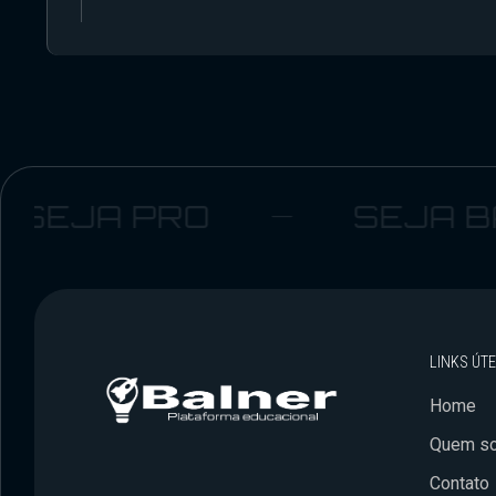
JA PRO
SEJA BALN
LINKS ÚTE
Home
Quem s
Contato