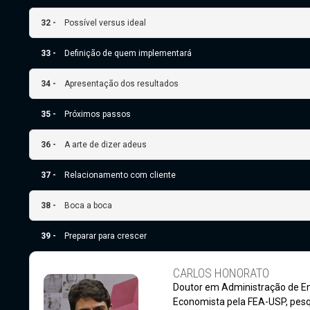
32 -
Possível versus ideal
33 -
Definição de quem implementará
34 -
Apresentação dos resultados
35 -
Próximos passos
36 -
A arte de dizer adeus
37 -
Relacionamento com cliente
38 -
Boca a boca
39 -
Preparar para crescer
CARLOS HONORATO
Doutor em Administração de E
Economista pela FEA-USP, pesq