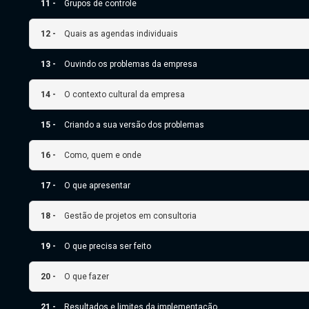
11 -
Grupos de controle
12 -
Quais as agendas individuais
13 -
Ouvindo os problemas da empresa
14 -
O contexto cultural da empresa
15 -
Criando a sua versão dos problemas
16 -
Como, quem e onde
17 -
O que apresentar
18 -
Gestão de projetos em consultoria
19 -
O que precisa ser feito
20 -
O que fazer
21 -
Resultados e limites da implementação