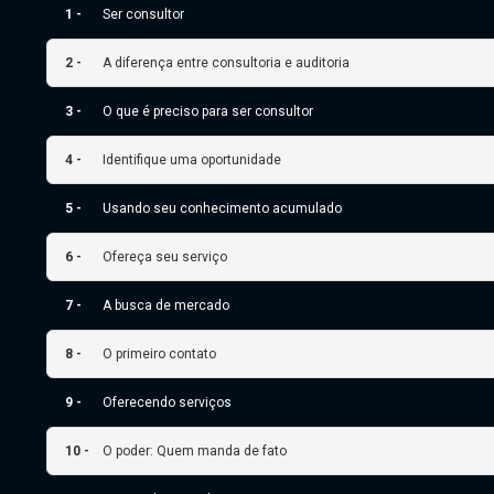
1 -
Ser consultor
2 -
A diferença entre consultoria e auditoria
3 -
O que é preciso para ser consultor
4 -
Identifique uma oportunidade
5 -
Usando seu conhecimento acumulado
6 -
Ofereça seu serviço
7 -
A busca de mercado
8 -
O primeiro contato
9 -
Oferecendo serviços
10 -
O poder: Quem manda de fato