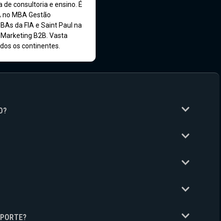
de consultoria e ensino. É
A no MBA Gestão
BAs da FIA e Saint Paul na
 Marketing B2B. Vasta
odos os continentes.
O?
UPORTE?