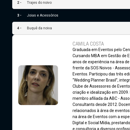
2 -
Trajes do noivo
3 -
Joias e Acessórios
4 -
Buquê da noiva
CAMILA COSTA
Graduada em Eventos pelo Cent
Cursando MBA em Gestão de E
anos de experiência na área de 
frente da SOS Noivos - Assesso
Eventos. Participou das três e
“Wedding Planner Brasil”, inte
Clube de Assessores de Evento
criação e idealização em 2009.
membro afiliada da ABC - Assoc
Consultants desde 2012. Docen
relacionados à área de eventos
na área de Eventos com a espe
Digital e Social Mídia, prestan
e consultoria a diversos profiss