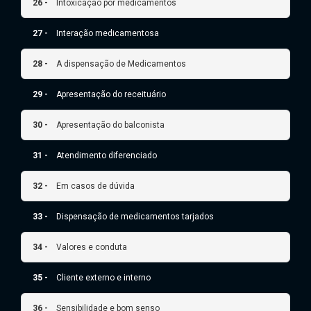
26 -
Intoxicação por medicamentos
27 -
Interação medicamentosa
28 -
A dispensação de Medicamentos
29 -
Apresentação do receituário
30 -
Apresentação do balconista
31 -
Atendimento diferenciado
32 -
Em casos de dúvida
33 -
Dispensação de medicamentos tarjados
34 -
Valores e conduta
35 -
Cliente externo e interno
36 -
Sensibilidade e bom senso