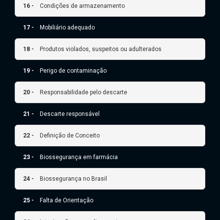
16 -
Condições de armazenamento
17 -
Mobiliário adequado
18 -
Produtos violados, suspeitos ou adulterados
19 -
Perigo de contaminação
20 -
Responsabilidade pelo descarte
21 -
Descarte responsável
22 -
Definição de Conceito
23 -
Biossegurança em farmácia
24 -
Biossegurança no Brasil
25 -
Falta de Orientação