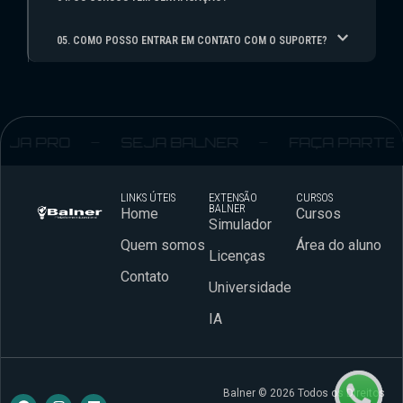
05. COMO POSSO ENTRAR EM CONTATO COM O SUPORTE?
JA PRO
SEJA BALNER
FAÇA PARTE
LINKS ÚTEIS
EXTENSÃO
CURSOS
BALNER
Home
Cursos
Simulador
Quem somos
Área do aluno
Licenças
Contato
Universidade
IA
Balner © 2026 Todos os Direitos