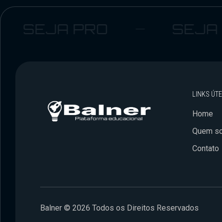
SEJA PRO
SEJA B
LINKS ÚTE
Home
Quem s
Contato
Balner © 2026 Todos os Direitos Reservados