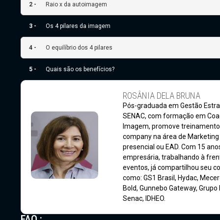
2 -
Raio x da autoimagem
3 -
Os 4 pilares da imagem
4 -
O equilíbrio dos 4 pilares
5 -
Quais são os benefícios?
ROSÂNIA DELA BRUNA
Pós-graduada em Gestão Estra
SENAC, com formação em Coach
Imagem, promove treinamentos 
company na área de Marketing 
presencial ou EAD. Com 15 ano
empresária, trabalhando à fren
eventos, já compartilhou seu
como: GS1 Brasil, Hydac, Mecer
Bold, Gunnebo Gateway, Grupo 
Senac, IDHEO.
FAQ :