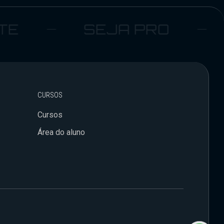
SEJA PRO
S
CURSOS
Cursos
Área do aluno