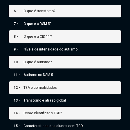
6 -
O que é transtorno?
7 -
O que é o DSM-5?
8 -
O que é a CID 11?
9 -
Níveis de intensidade do autismo
10 -
O que é autismo?
11 -
Autismo no DSM-5
12 -
TEA e comorbidades
13 -
Transtorno e atraso global
14 -
Como identificar o TGD?
15 -
Características dos alunos com TGD