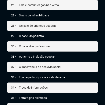
26 -
Fala e comunicação não verbal
27 -
Sinais de inflexibilidade
28 -
Os pais de crianças autistas
29 -
O papel do pediatra
30 -
O papel dos professores
31 -
Autismo e inclusão escolar
32 -
A importância do convívio social
33 -
Equipe pedagógica e a sala de aula
34 -
Troca de informações
35 -
Estratégias didáticas