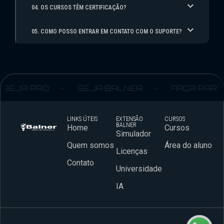
04. OS CURSOS TÊM CERTIFICAÇÃO?
05. COMO POSSO ENTRAR EM CONTATO COM O SUPORTE?
EJA PRO
SEJA BALNER
FAÇA PARTE
LINKS ÚTEIS
EXTENSÃO
CURSOS
BALNER
Home
Cursos
Simulador
Quem somos
Área do aluno
Licenças
Contato
Universidade
IA