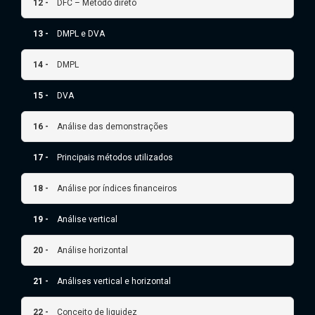
12 -
DFC – Método direto
13 -
DMPL e DVA
14 -
DMPL
15 -
DVA
16 -
Análise das demonstrações
17 -
Principais métodos utilizados
18 -
Análise por índices financeiros
19 -
Análise vertical
20 -
Análise horizontal
21 -
Análises vertical e horizontal
22 -
Conceito de liquidez