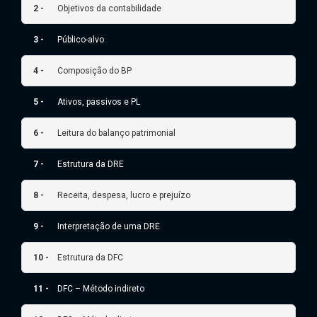
2 -
Objetivos da contabilidade
3 -
Público-alvo
4 -
Composição do BP
5 -
Ativos, passivos e PL
6 -
Leitura do balanço patrimonial
7 -
Estrutura da DRE
8 -
Receita, despesa, lucro e prejuízo
9 -
Interpretação de uma DRE
10 -
Estrutura da DFC
11 -
DFC – Método indireto