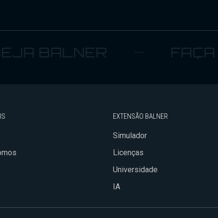
A BALNER
FAÇA P
IS
EXTENSÃO BALNER
Simulador
omos
Licenças
Universidade
IA