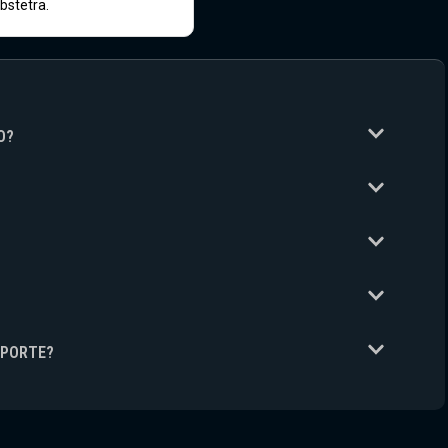
bstetra.
O?
UPORTE?