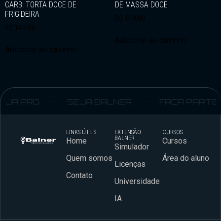
CARB: TORTA DOCE DE
DE MASSA DOCE
FRIGIDEIRA
R$
149,00
R$
149,00
Adicionar ao carrinho
Adicionar ao carrinho
EJA PRO
SEJA BALNER
FAÇA PARTE
LINKS ÚTEIS
EXTENSÃO
CURSOS
BALNER
Home
Cursos
Simulador
Quem somos
Área do aluno
Licenças
Contato
Universidade
IA