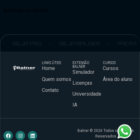
Adicionar ao carrinho
SEJA PRO
SEJA BALNER
FAÇA P
LINKS ÚTEIS
EXTENSÃO
CURSOS
BALNER
Home
Cursos
Simulador
Quem somos
Área do aluno
Licenças
Contato
Universidade
IA
Balner © 2026 Todos os Direitos
Reservados