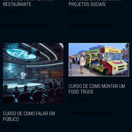
RESTAURANTE
PROJETOS SOCIAIS
R$
149,00
R$
149,00
Adicionar ao carrinho
Adicionar ao carrinho
CURSO DE COMO MONTAR UM
FOOD TRUCK
R$
149,00
Adicionar ao carrinho
CURSO DE COMO FALAR EM
PÚBLICO
R$
149,00