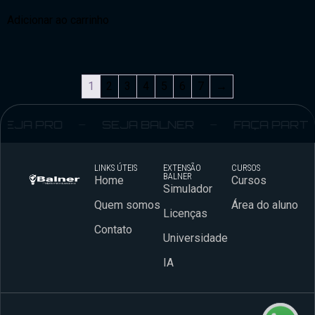
Adicionar ao carrinho
1
2
3
4
5
6
7
→
JA PRO
SEJA BALNER
FAÇA PARTE
LINKS ÚTEIS
EXTENSÃO
CURSOS
BALNER
Home
Cursos
Simulador
Quem somos
Área do aluno
Licenças
Contato
Universidade
IA