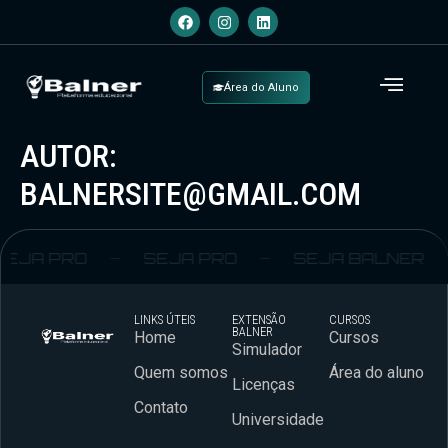
Área do Aluno
AUTOR:
BALNERSITE@GMAIL.COM
SEJA PRO
SEJA PRO
SEJA BALNER
LINKS ÚTEIS
EXTENSÃO
CURSOS
BALNER
Home
Cursos
Simulador
Quem somos
Área do aluno
Licenças
Contato
Universidade