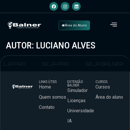
Área do Aluno
AUTOR:
LUCIANO ALVES
SEJA PRO
SEJA PRO
SEJA BALNER
LINKS ÚTEIS
EXTENSÃO
CURSOS
BALNER
Home
Cursos
Simulador
Quem somos
Área do aluno
Licenças
Contato
Universidade
IA